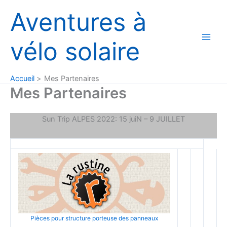
Aller
Aventures à
au
contenu
vélo solaire
Accueil
Mes Partenaires
Mes Partenaires
Sun Trip ALPES 2022: 15 juiN – 9 JUILLET
Pièces pour structure porteuse des panneaux