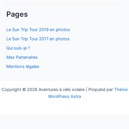
e
c
Pages
h
e
Le Sun Trip Tour 2019 en photos
r
Le Sun Trip Tour 2017 en photos
c
Qui suis-je ?
h
Mes Partenaires
e
Mentions légales
r
:
Copyright © 2026 Aventures à vélo solaire | Propulsé par
Thème
WordPress Astra