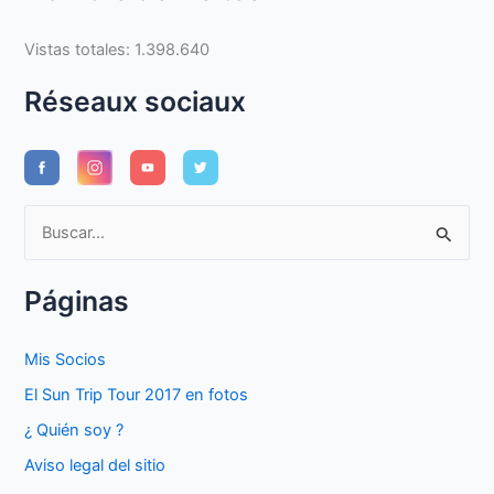
Vistas totales:
1.398.640
Réseaux sociaux
B
u
s
Páginas
c
a
Mis Socios
r
El Sun Trip Tour 2017 en fotos
p
¿ Quién soy ?
o
Aviso legal del sitio
r