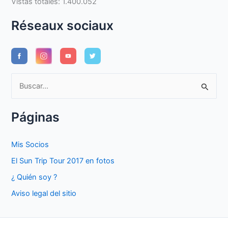
Vistas totales:
1.400.052
Réseaux sociaux
B
u
s
Páginas
c
a
Mis Socios
r
El Sun Trip Tour 2017 en fotos
p
¿ Quién soy ?
o
Aviso legal del sitio
r
: