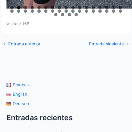
0
1
2
3
4
5
6
7
8
9
0
1
2
3
4
5
6
7
8
9
0
1
2
3
4
5
6
7
8
Visitas: 158
←
Entrada anterior
Entrada siguiente
→
Français
English
Deutsch
Entradas recientes