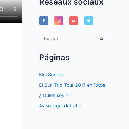
Réseaux sociaux
B
u
s
Páginas
c
a
Mis Socios
r
El Sun Trip Tour 2017 en fotos
p
¿ Quién soy ?
o
Aviso legal del sitio
r
: