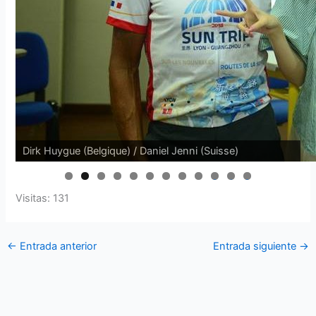
Dirk Huygue (Belgique) / Daniel Jenni (Suisse)
0
1
2
Visitas: 131
←
Entrada anterior
Entrada siguiente
→