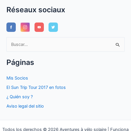
Réseaux sociaux
B
u
s
Páginas
c
a
Mis Socios
r
El Sun Trip Tour 2017 en fotos
p
¿ Quién soy ?
o
Aviso legal del sitio
r
:
Todos los derechos © 2026 Aventures à vélo solaire | Funciona