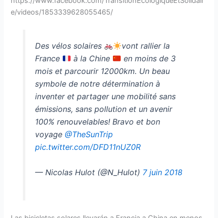
https://www.facebook.com/TransitionEcologiqueEtSolidair
e/videos/1853339628055465/
Des vélos solaires
vont rallier la
France
à la Chine
en moins de 3
mois et parcourir 12000km. Un beau
symbole de notre détermination à
inventer et partager une mobilité sans
émissions, sans pollution et un avenir
100% renouvelables! Bravo et bon
voyage
@TheSunTrip
pic.twitter.com/DFD11nUZ0R
— Nicolas Hulot (@N_Hulot)
7 juin 2018