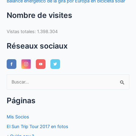
Balance energético de la gira por Europa en bicicleta solar
Nombre de visites
Vistas totales:
1.398.304
Réseaux sociaux
B
u
s
Páginas
c
a
Mis Socios
r
El Sun Trip Tour 2017 en fotos
p