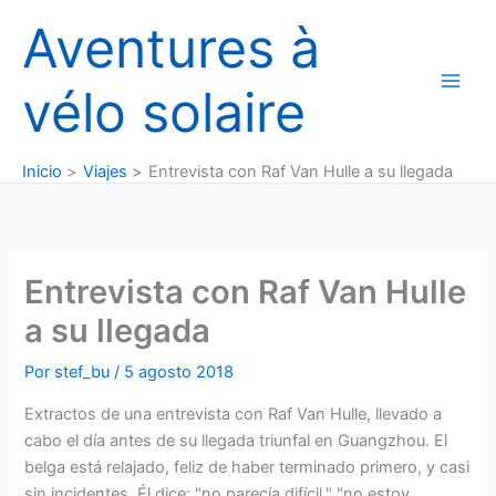
Ir
Aventures à
al
contenido
vélo solaire
Inicio
Viajes
Entrevista con Raf Van Hulle a su llegada
Entrevista con Raf Van Hulle
a su llegada
Por
stef_bu
/
5 agosto 2018
Extractos de una entrevista con Raf Van Hulle, llevado a
cabo el día antes de su llegada triunfal en Guangzhou. El
belga está relajado, feliz de haber terminado primero, y casi
sin incidentes. Él dice: "no parecía difícil," "no estoy