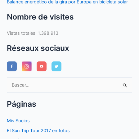
Balance energético de la gira por Europa en bicicleta solar
Nombre de visites
Vistas totales:
1.398.913
Réseaux sociaux
B
u
s
Páginas
c
a
Mis Socios
r
El Sun Trip Tour 2017 en fotos
p