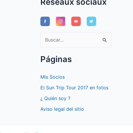
Réseaux sociaux
B
u
s
Páginas
c
a
Mis Socios
r
El Sun Trip Tour 2017 en fotos
p
¿ Quién soy ?
o
Aviso legal del sitio
r
: