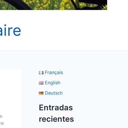
ire
Français
English
Deutsch
Entradas
su
recientes
re