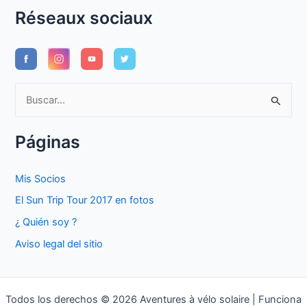
Réseaux sociaux
B
u
s
Páginas
c
a
Mis Socios
r
El Sun Trip Tour 2017 en fotos
p
¿ Quién soy ?
o
Aviso legal del sitio
r
:
Todos los derechos © 2026 Aventures à vélo solaire | Funciona