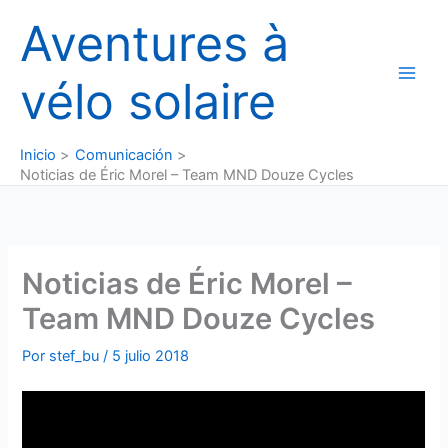
Ir
Aventures à
al
contenido
vélo solaire
Inicio
Comunicación
Noticias de Éric Morel – Team MND Douze Cycles
Noticias de Éric Morel –
Team MND Douze Cycles
Por
stef_bu
/
5 julio 2018