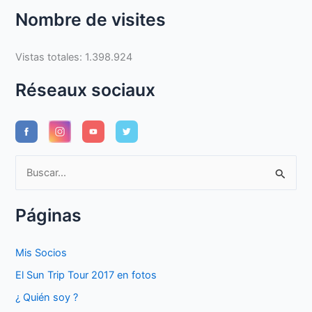
Nombre de visites
Vistas totales:
1.398.924
Réseaux sociaux
B
u
s
Páginas
c
a
Mis Socios
r
El Sun Trip Tour 2017 en fotos
p
¿ Quién soy ?
o