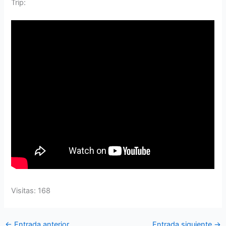
Trip:
Visitas: 168
←
Entrada anterior
Entrada siguiente
→