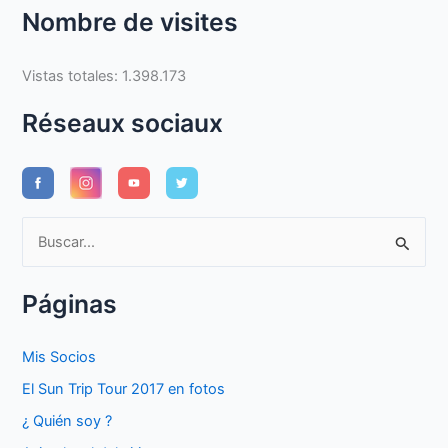
Nombre de visites
Vistas totales:
1.398.173
Réseaux sociaux
B
u
s
Páginas
c
a
Mis Socios
r
El Sun Trip Tour 2017 en fotos
p
¿ Quién soy ?
o