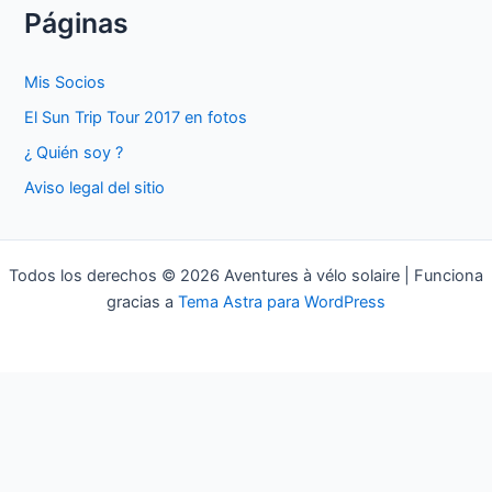
s
Páginas
c
a
Mis Socios
r
El Sun Trip Tour 2017 en fotos
p
¿ Quién soy ?
o
Aviso legal del sitio
r
:
Todos los derechos © 2026 Aventures à vélo solaire | Funciona
gracias a
Tema Astra para WordPress