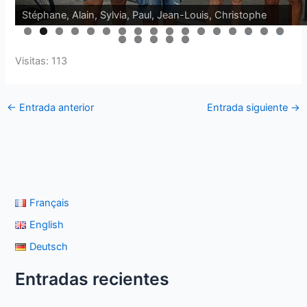
Stéphane, Alain, Sylvia, Paul, Jean-Louis, Christophe
0
1
2
3
4
5
6
7
8
9
0
1
2
Visitas: 113
←
Entrada anterior
Entrada siguiente
→
Français
English
Deutsch
Entradas recientes