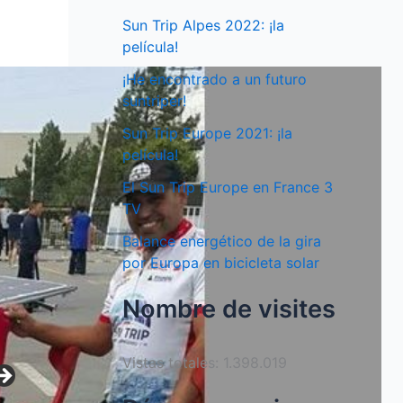
Sun Trip Alpes 2022: ¡la
película!
¡He encontrado a un futuro
suntriper!
Sun Trip Europe 2021: ¡la
película!
El Sun Trip Europe en France 3
TV
Balance energético de la gira
por Europa en bicicleta solar
Nombre de visites
Vistas totales:
1.398.019