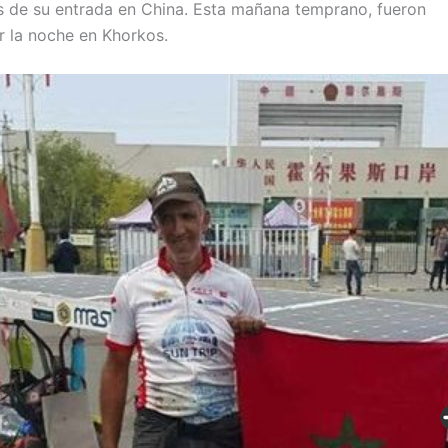
os de su entrada en China. Esta mañana temprano, fueron
r la noche en Khorkos.