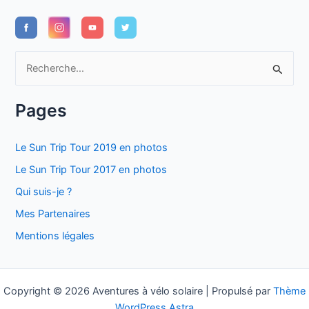
R
e
c
Pages
h
e
Le Sun Trip Tour 2019 en photos
r
Le Sun Trip Tour 2017 en photos
c
Qui suis-je ?
h
Mes Partenaires
e
Mentions légales
r
:
Copyright © 2026 Aventures à vélo solaire | Propulsé par
Thème
WordPress Astra