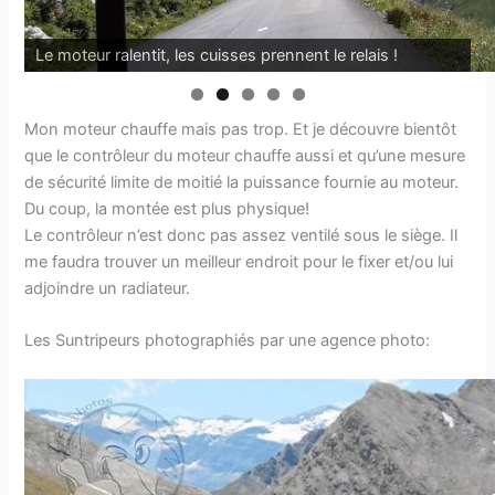
Problème avec le contrôleur, mais il continue de
Le moteur ralentit, les cuisses prennent le relais !
fonctionner !
Mon moteur chauffe mais pas trop. Et je découvre bientôt
que le contrôleur du moteur chauffe aussi et qu’une mesure
de sécurité limite de moitié la puissance fournie au moteur.
Du coup, la montée est plus physique!
Le contrôleur n’est donc pas assez ventilé sous le siège. Il
me faudra trouver un meilleur endroit pour le fixer et/ou lui
adjoindre un radiateur.
Les Suntripeurs photographiés par une agence photo: