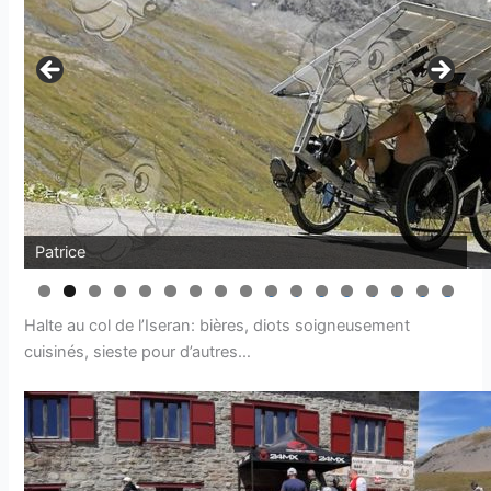
Patrice
0
1
2
3
4
5
6
7
Halte au col de l’Iseran: bières, diots soigneusement
cuisinés, sieste pour d’autres…