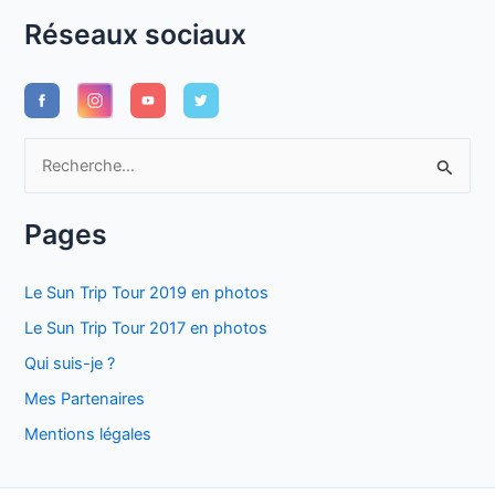
Réseaux sociaux
R
e
c
Pages
h
e
Le Sun Trip Tour 2019 en photos
r
Le Sun Trip Tour 2017 en photos
c
Qui suis-je ?
h
Mes Partenaires
e
Mentions légales
r