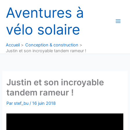
Aller
Aventures à
au
contenu
vélo solaire
Accueil
Conception & construction
Justin et son incroyable tandem rameur !
Justin et son incroyable
tandem rameur !
Par
stef_bu
/
16 juin 2018