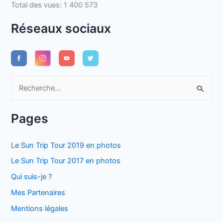
Total des vues:
1 400 573
Réseaux sociaux
R
e
c
Pages
h
e
Le Sun Trip Tour 2019 en photos
r
Le Sun Trip Tour 2017 en photos
c
Qui suis-je ?
h
Mes Partenaires
e
Mentions légales
r