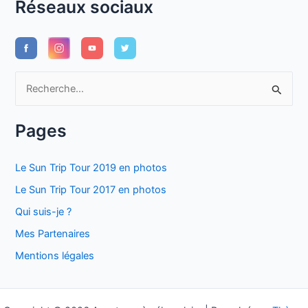
Réseaux sociaux
R
e
c
Pages
h
e
Le Sun Trip Tour 2019 en photos
r
Le Sun Trip Tour 2017 en photos
c
Qui suis-je ?
h
Mes Partenaires
e
Mentions légales
r
: