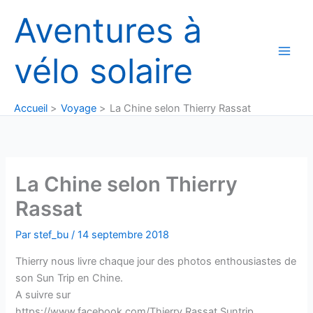
Aller
Aventures à
au
contenu
vélo solaire
Accueil
Voyage
La Chine selon Thierry Rassat
La Chine selon Thierry
Rassat
Par
stef_bu
/
14 septembre 2018
Thierry nous livre chaque jour des photos enthousiastes de
son Sun Trip en Chine.
A suivre sur
https://www.facebook.com/Thierry.Rassat.Suntrip