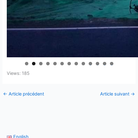
0
1
2
3
Views: 185
←
Article précédent
Article suivant
→
English