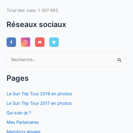
Total des vues:
1 397 865
Réseaux sociaux
R
e
c
Pages
h
e
Le Sun Trip Tour 2019 en photos
r
Le Sun Trip Tour 2017 en photos
c
Qui suis-je ?
h
Mes Partenaires
e
Mentions légales