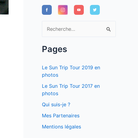
R
e
c
Pages
h
e
Le Sun Trip Tour 2019 en
r
photos
c
Le Sun Trip Tour 2017 en
photos
h
e
Qui suis-je ?
r
Mes Partenaires
Mentions légales
: