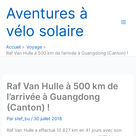
Aller
Aventures à
au
contenu
vélo solaire
Accueil
Voyage
Raf Van Hulle à 500 km de l’arrivée à Guangdong (Canton) !
Raf Van Hulle à 500 km de
l’arrivée à Guangdong
(Canton) !
Par
stef_bu
/
30 juillet 2018
Raf Van Hulle a effectué 10 827 km en 41 jours avec son