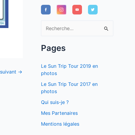
R
e
c
Pages
h
e
Le Sun Trip Tour 2019 en
 suivant
→
r
photos
c
Le Sun Trip Tour 2017 en
photos
h
e
Qui suis-je ?
r
Mes Partenaires
Mentions légales
: