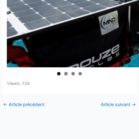
Views: 134
←
Article précédent
Article suivant
→