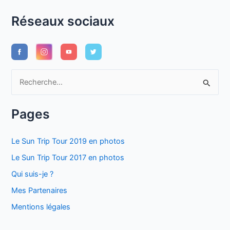
Réseaux sociaux
R
e
c
Pages
h
e
Le Sun Trip Tour 2019 en photos
r
Le Sun Trip Tour 2017 en photos
c
Qui suis-je ?
h
Mes Partenaires
e
Mentions légales
r