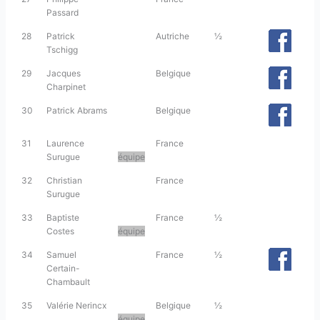
Passard
28
Patrick
Autriche
½
Tschigg
29
Jacques
Belgique
Charpinet
30
Patrick Abrams
Belgique
31
Laurence
France
Surugue
équipe
32
Christian
France
Surugue
33
Baptiste
France
½
Costes
équipe
34
Samuel
France
½
Certain-
Chambault
35
Valérie Nerincx
Belgique
½
équipe