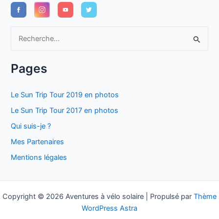
R
e
c
Pages
h
e
Le Sun Trip Tour 2019 en photos
r
Le Sun Trip Tour 2017 en photos
c
Qui suis-je ?
h
Mes Partenaires
e
Mentions légales
r
:
Copyright © 2026 Aventures à vélo solaire | Propulsé par
Thème
WordPress Astra