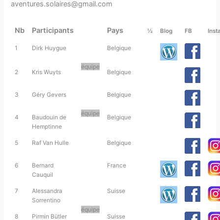
aventures.solaires@gmail.com
Nb
Participants
Pays
½
Blog
FB
Inst
1
Dirk Huygue
Belgique
équipe
2
Kris Wuyts
Belgique
3
Géry Gevers
Belgique
équipe
4
Baudouin de
Belgique
Hemptinne
5
Raf Van Hulle
Belgique
6
Bernard
France
Cauquil
7
Alessandra
Suisse
Sorrentino
équipe
8
Pirmin Bütler
Suisse