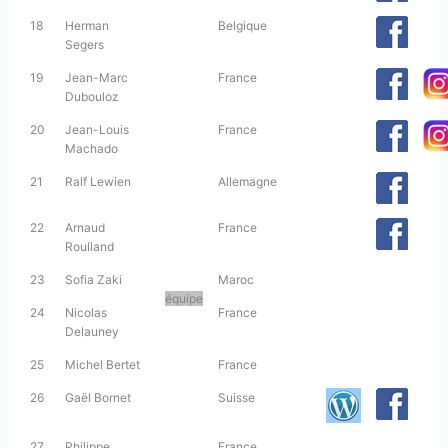
18
Herman
Belgique
Segers
19
Jean-Marc
France
Dubouloz
20
Jean-Louis
France
Machado
21
Ralf Lewien
Allemagne
22
Arnaud
France
Roulland
23
Sofia Zaki
Maroc
équipe
24
Nicolas
France
Delauney
25
Michel Bertet
France
26
Gaël Bornet
Suisse
27
Philippe
France