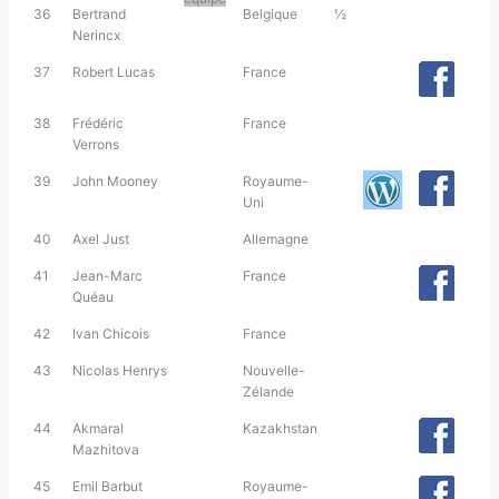
36
Bertrand
Belgique
½
Nerincx
37
Robert Lucas
France
38
Frédéric
France
Verrons
39
John Mooney
Royaume-
Uni
40
Axel Just
Allemagne
41
Jean-Marc
France
Quéau
42
Ivan Chicois
France
43
Nicolas Henrys
Nouvelle-
Zélande
44
Akmaral
Kazakhstan
Mazhitova
45
Emil Barbut
Royaume-