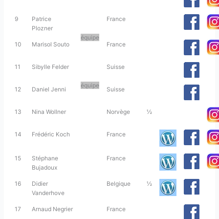
9
Patrice
France
Plozner
équipe
10
Marisol Souto
France
11
Sibylle Felder
Suisse
équipe
12
Daniel Jenni
Suisse
13
Nina Wollner
Norvège
½
14
Frédéric Koch
France
15
Stéphane
France
Bujadoux
16
Didier
Belgique
½
Vanderhove
17
Arnaud Negrier
France