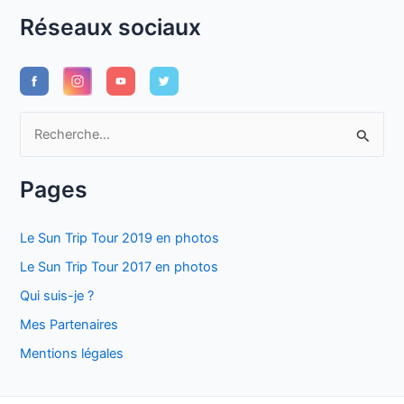
Réseaux sociaux
R
e
c
Pages
h
e
Le Sun Trip Tour 2019 en photos
r
Le Sun Trip Tour 2017 en photos
c
Qui suis-je ?
h
Mes Partenaires
e
Mentions légales
r