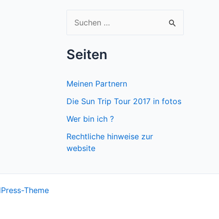
S
u
c
Seiten
h
e
Meinen Partnern
n
Die Sun Trip Tour 2017 in fotos
n
Wer bin ich ?
a
Rechtliche hinweise zur
c
website
h
:
dPress-Theme