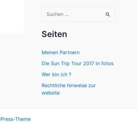
S
u
c
Seiten
h
e
Meinen Partnern
n
Die Sun Trip Tour 2017 in fotos
n
Wer bin ich ?
a
Rechtliche hinweise zur
c
website
h
:
dPress-Theme