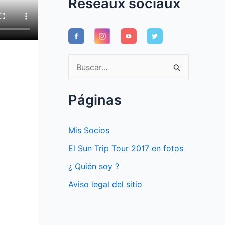
Réseaux sociaux
B
u
s
Páginas
c
a
Mis Socios
r
El Sun Trip Tour 2017 en fotos
p
¿ Quién soy ?
o
Aviso legal del sitio
r
: