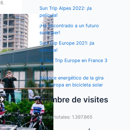
8.
Sun Trip Alpes 2022: ¡la
película!
¡He encontrado a un futuro
suntriper!
Sun Trip Europe 2021: ¡la
película!
El Sun Trip Europe en France 3
TV
Balance energético de la gira
por Europa en bicicleta solar
Nombre de visites
Vistas totales:
1.397.865