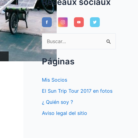
Réseaux sociaux
B
u
s
Páginas
c
a
Mis Socios
r
El Sun Trip Tour 2017 en fotos
p
¿ Quién soy ?
o
Aviso legal del sitio
r
: