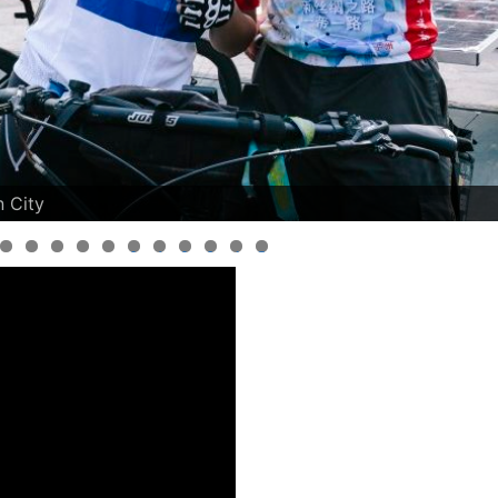
 City
0
1
2
3
4
5