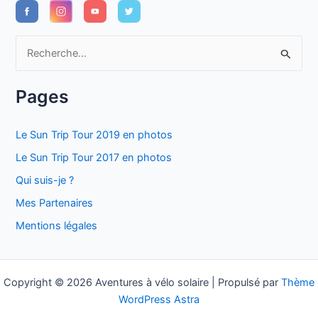
R
e
c
Pages
h
e
Le Sun Trip Tour 2019 en photos
r
Le Sun Trip Tour 2017 en photos
c
Qui suis-je ?
h
Mes Partenaires
e
Mentions légales
r
:
Copyright © 2026 Aventures à vélo solaire | Propulsé par
Thème
WordPress Astra