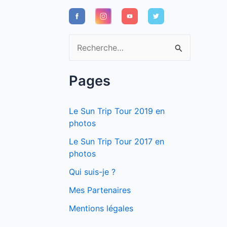
R
e
c
Pages
h
e
Le Sun Trip Tour 2019 en
r
photos
c
Le Sun Trip Tour 2017 en
photos
h
e
Qui suis-je ?
r
Mes Partenaires
Mentions légales
: