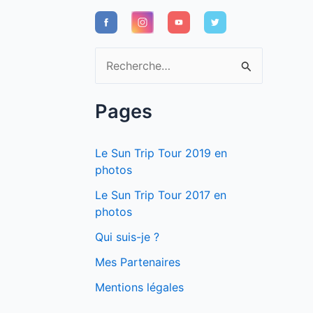
R
e
c
Pages
h
e
Le Sun Trip Tour 2019 en
r
photos
c
Le Sun Trip Tour 2017 en
photos
h
e
Qui suis-je ?
r
Mes Partenaires
Mentions légales
: