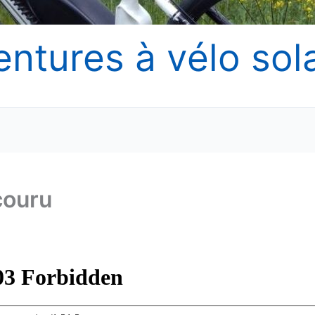
entures à vélo sola
couru