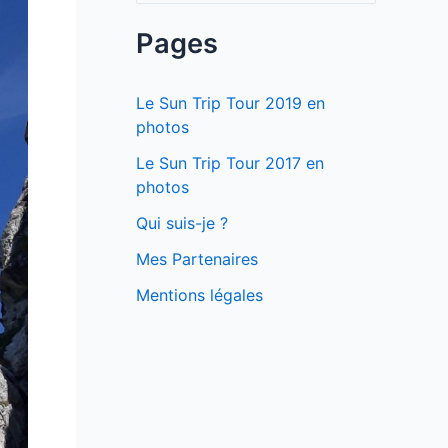
c
Pages
h
e
Le Sun Trip Tour 2019 en
r
photos
c
Le Sun Trip Tour 2017 en
photos
h
e
Qui suis-je ?
r
Mes Partenaires
Mentions légales
: