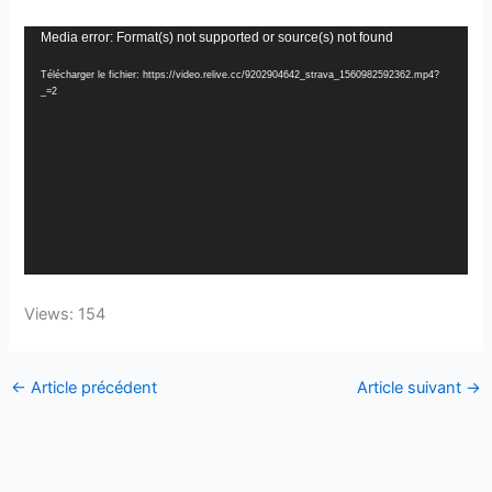
Lecteur
Media error: Format(s) not supported or source(s) not found
vidéo
Télécharger le fichier: https://video.relive.cc/9202904642_strava_1560982592362.mp4?
_=2
Views: 154
←
Article précédent
Article suivant
→