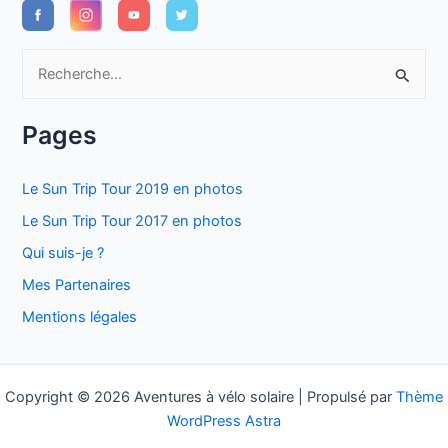
R
e
c
Pages
h
e
Le Sun Trip Tour 2019 en photos
r
Le Sun Trip Tour 2017 en photos
c
Qui suis-je ?
h
Mes Partenaires
e
Mentions légales
r
:
Copyright © 2026 Aventures à vélo solaire | Propulsé par
Thème
WordPress Astra