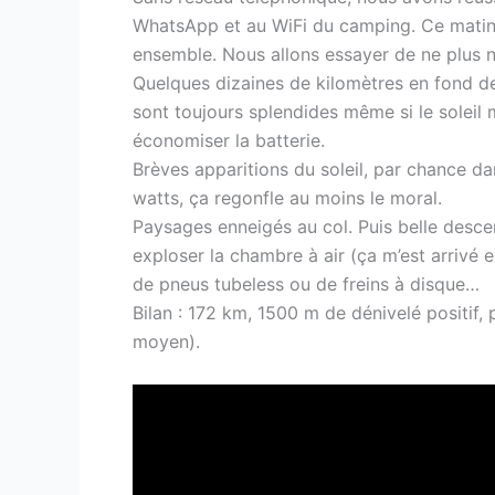
WhatsApp et au WiFi du camping. Ce matin, 
ensemble. Nous allons essayer de ne plus n
Quelques dizaines de kilomètres en fond de
sont toujours splendides même si le soleil
économiser la batterie.
Brèves apparitions du soleil, par chance da
watts, ça regonfle au moins le moral.
Paysages enneigés au col. Puis belle descent
exploser la chambre à air (ça m’est arrivé 
de pneus tubeless ou de freins à disque…
Bilan : 172 km, 1500 m de dénivelé positif
moyen).