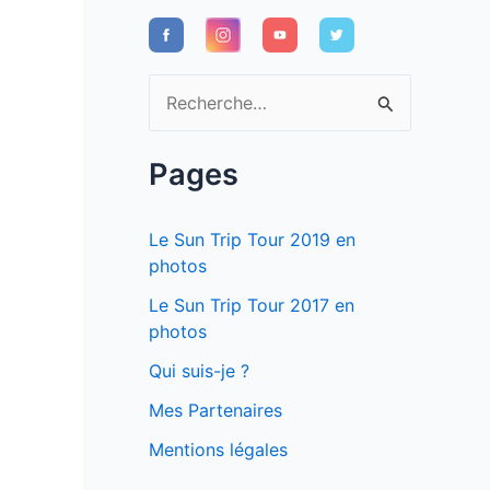
R
e
c
Pages
h
e
Le Sun Trip Tour 2019 en
r
photos
c
Le Sun Trip Tour 2017 en
photos
h
e
Qui suis-je ?
r
Mes Partenaires
Mentions légales
: