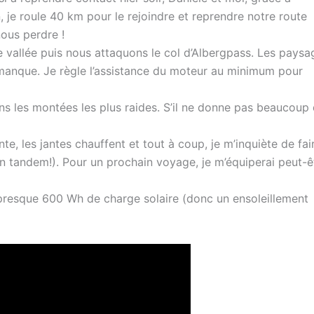
je roule 40 km pour le rejoindre et reprendre notre route
ous perdre !
 vallée puis nous attaquons le col d’Albergpass. Les paysa
 manque. Je règle l’assistance du moteur au minimum pour
ns les montées les plus raides. S’il ne donne pas beaucoup
e, les jantes chauffent et tout à coup, je m’inquiète de fai
en tandem!). Pour un prochain voyage, je m’équiperai peut-ê
, presque 600 Wh de charge solaire (donc un ensoleillement