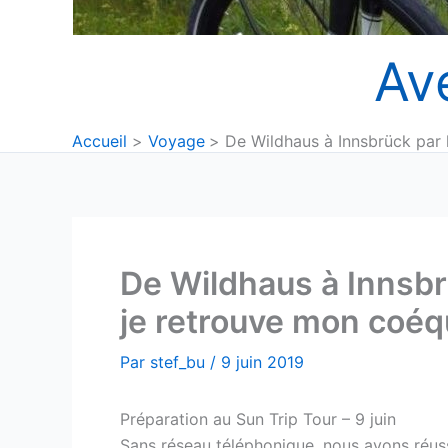
Av
Accueil
Voyage
De Wildhaus à Innsbrück par l
De Wildhaus à Innsbrü
je retrouve mon coéqu
Par
stef_bu
/
9 juin 2019
Préparation au Sun Trip Tour – 9 juin
Sans réseau téléphonique, nous avons réussi