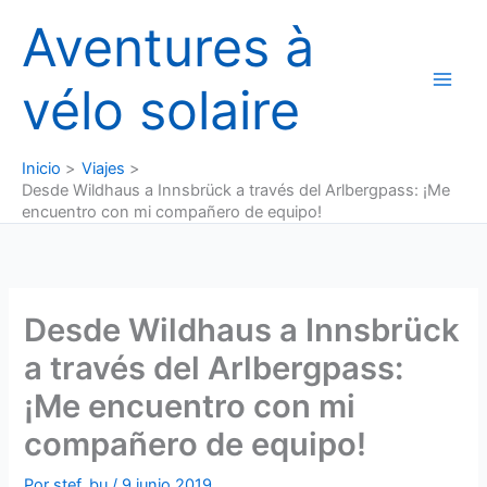
Ir
Aventures à
al
contenido
vélo solaire
Inicio
Viajes
Desde Wildhaus a Innsbrück a través del Arlbergpass: ¡Me
encuentro con mi compañero de equipo!
Desde Wildhaus a Innsbrück
a través del Arlbergpass:
¡Me encuentro con mi
compañero de equipo!
Por
stef_bu
/
9 junio 2019