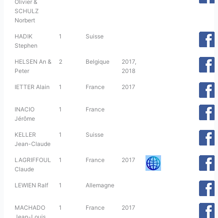
Olivier &
SCHULZ
Norbert
HADIK
1
Suisse
Stephen
HELSEN An &
2
Belgique
2017,
Peter
2018
IETTER Alain
1
France
2017
INACIO
1
France
Jérôme
KELLER
1
Suisse
Jean-Claude
LAGRIFFOUL
1
France
2017
Claude
LEWIEN Ralf
1
Allemagne
MACHADO
1
France
2017
Jean-Louis