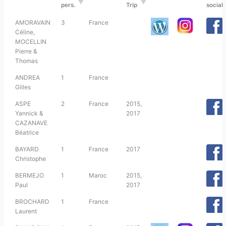
pers.
Trip
social
AMORAVAIN
3
France
Céline,
MOCELLIN
Pierre &
Thomas
ANDREA
1
France
Gilles
ASPE
2
France
2015,
Yannick &
2017
CAZANAVE
Béatrice
BAYARD
1
France
2017
Christophe
BERMEJO
1
Maroc
2015,
Paul
2017
BROCHARD
1
France
Laurent