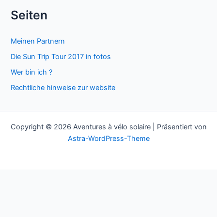
c
Seiten
h
e
Meinen Partnern
n
Die Sun Trip Tour 2017 in fotos
n
Wer bin ich ?
a
Rechtliche hinweise zur website
c
h
:
Copyright © 2026 Aventures à vélo solaire | Präsentiert von
Astra-WordPress-Theme