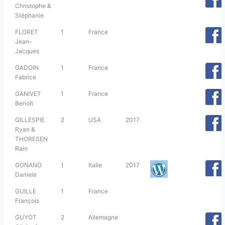
Christophe &
Stéphanie
FLORET
1
France
Jean-
Jacques
GADOIN
1
France
Fabrice
GANIVET
1
France
Benoît
GILLESPIE
2
USA
2017
Ryan &
THORESEN
Rain
GONANO
1
Italie
2017
Daniele
GUILLE
1
France
François
GUYOT
2
Allemagne