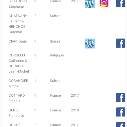
BUJADOUX
1
France
2017
Stéphane
CHATAGNY
2
Suisse
Laurent &
HENCHOZ
Corentin
CIANI Dario
1
Suisse
CORSELLI
2
Belgique
Catherine &
DURAND
Jean-Michel
COSANDIER
1
Suisse
Michel
COTTARD
1
France
2017
Francis
DENEL
1
France
2018
Francoise
DUGUÉ
2
France
2017