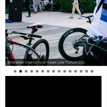
Shenzhen International Forum Low Carbon City
0
1
2
3
4
5