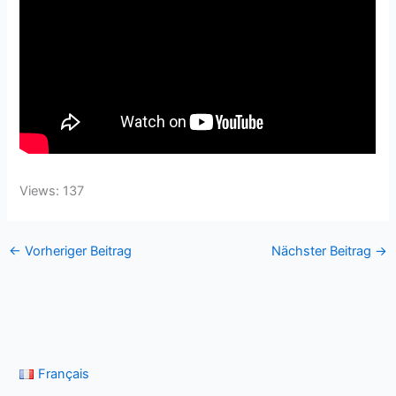
Views: 137
←
Vorheriger Beitrag
Nächster Beitrag
→
Français