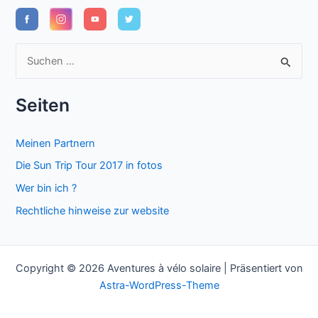
S
u
c
Seiten
h
e
Meinen Partnern
n
Die Sun Trip Tour 2017 in fotos
n
Wer bin ich ?
a
Rechtliche hinweise zur website
c
h
:
Copyright © 2026 Aventures à vélo solaire | Präsentiert von
Astra-WordPress-Theme