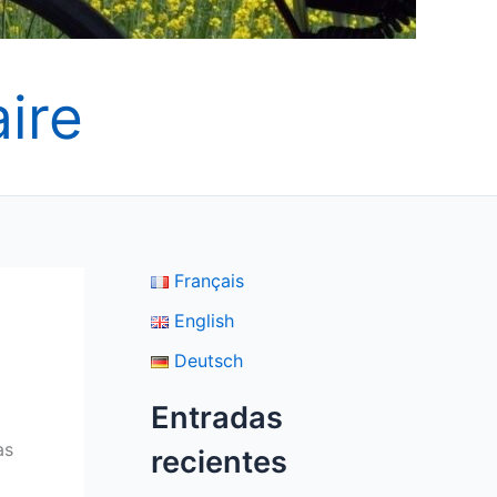
ire
Français
English
Deutsch
Entradas
as
recientes