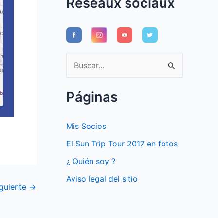
Réseaux sociaux
B
u
s
Páginas
c
a
Mis Socios
r
El Sun Trip Tour 2017 en fotos
p
¿ Quién soy ?
o
Aviso legal del sitio
r
iguiente
→
: