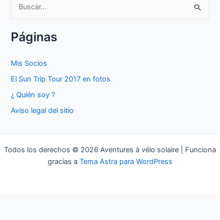
B
u
s
Páginas
c
a
Mis Socios
r
El Sun Trip Tour 2017 en fotos
p
¿ Quién soy ?
o
Aviso legal del sitio
r
:
Todos los derechos © 2026 Aventures à vélo solaire | Funciona
gracias a
Tema Astra para WordPress