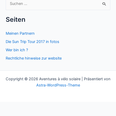
S
u
c
Seiten
h
e
Meinen Partnern
n
Die Sun Trip Tour 2017 in fotos
n
Wer bin ich ?
a
Rechtliche hinweise zur website
c
h
:
Copyright © 2026 Aventures à vélo solaire | Präsentiert von
Astra-WordPress-Theme