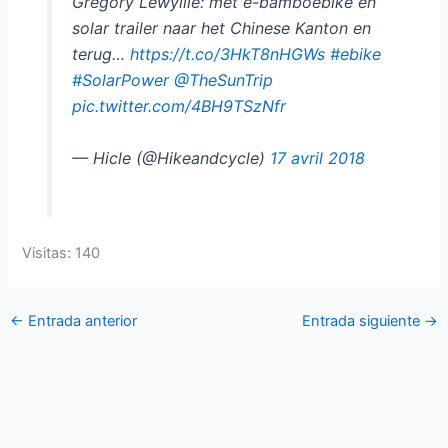
Grégory Lewyllie: met e-bamboebike en
solar trailer naar het Chinese Kanton en
terug…
https://t.co/3HkT8nHGWs
#ebike
#SolarPower
@TheSunTrip
pic.twitter.com/4BH9TSzNfr
— Hicle (@Hikeandcycle)
17 avril 2018
Visitas: 140
←
Entrada anterior
Entrada siguiente
→