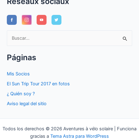
Réseaux sociaux
B
u
s
Páginas
c
a
Mis Socios
r
El Sun Trip Tour 2017 en fotos
p
¿ Quién soy ?
o
Aviso legal del sitio
r
:
Todos los derechos © 2026 Aventures à vélo solaire | Funciona
gracias a
Tema Astra para WordPress