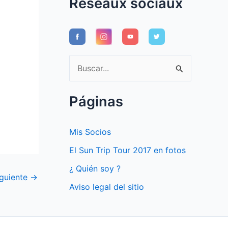
Réseaux sociaux
B
u
s
Páginas
c
a
Mis Socios
r
El Sun Trip Tour 2017 en fotos
p
¿ Quién soy ?
o
iguiente
→
Aviso legal del sitio
r
: