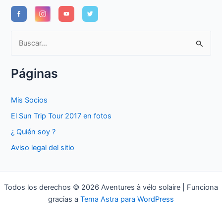
B
u
s
Páginas
c
a
Mis Socios
r
El Sun Trip Tour 2017 en fotos
p
¿ Quién soy ?
o
Aviso legal del sitio
r
:
Todos los derechos © 2026 Aventures à vélo solaire | Funciona
gracias a
Tema Astra para WordPress