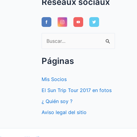
Réseaux sociaux
B
u
s
Páginas
c
a
Mis Socios
r
El Sun Trip Tour 2017 en fotos
p
¿ Quién soy ?
o
Aviso legal del sitio
r
: