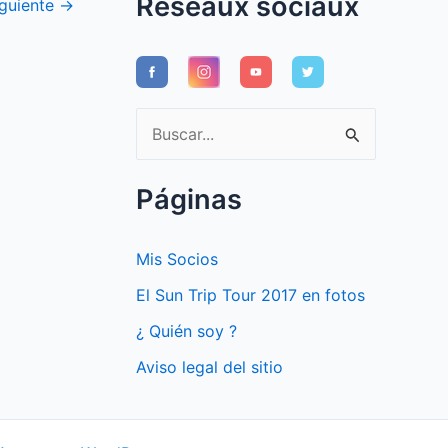
Réseaux sociaux
iguiente
→
B
u
s
Páginas
c
a
Mis Socios
r
El Sun Trip Tour 2017 en fotos
p
¿ Quién soy ?
o
Aviso legal del sitio
r
: