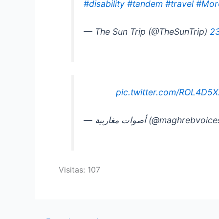
#disability
#tandem
#travel
#Mor
— The Sun Trip (@TheSunTrip)
23
pic.twitter.com/ROL4D5
— أصوات مغاربية (@maghrebvoi
Visitas: 107