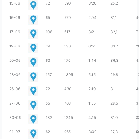
15-06
72
590
3:20
25,2
16-06
65
570
2:04
31,1
4
17-06
108
617
3:21
32,1
7
19-06
29
130
0:51
33,4
2
20-06
63
170
1:44
36,3
4
23-06
157
1395
5:15
29,8
1
26-06
72
430
2:19
31,1
4
27-06
55
768
1:55
28,5
3
30-06
132
1245
4:15
31,0
8
01-07
82
965
3:00
27,3
5