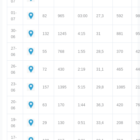
07
01-
82
965
03:00
27,3
592
9
07
30-
132
1245
4:15
31
881
9
06
27-
55
768
1:55
28,5
370
4
06
26-
72
430
2:19
31,1
465
4
06
23-
157
1395
5:15
29,8
1085
2
06
20-
63
170
1:44
36,3
420
7
06
19-
29
130
0:51
33,4
208
5
06
17-