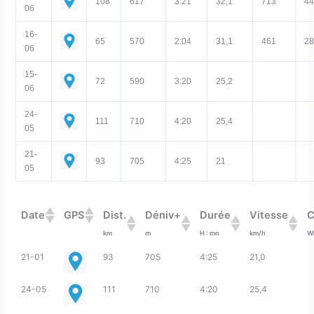
108
617
3:21
32,1
713
4
06
16-
65
570
2:04
31,1
461
2
06
15-
72
590
3:20
25,2
06
24-
111
710
4:20
25,4
05
21-
93
705
4:25
21
05
Date
GPS
Dist.
Déniv+
Durée
Vitesse
C
km
m
H : mn
km/h
W
21-01
93
705
4:25
21,0
24-05
111
710
4:20
25,4