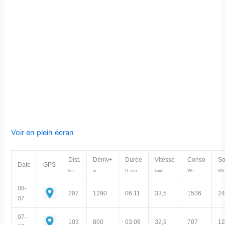
Voir en plein écran
Dist.
Déniv+
Durée
Vitesse
Conso
So
Date
GPS
km
m
H : mn
km/h
Wh
Wh
08-
207
1290
06:11
33,5
1536
2
07
07-
103
800
03:08
32,9
707
1