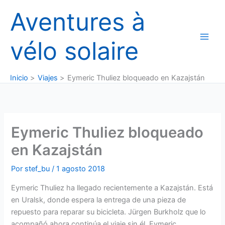
Ir
Aventures à
al
contenido
vélo solaire
Inicio
Viajes
Eymeric Thuliez bloqueado en Kazajstán
Eymeric Thuliez bloqueado
en Kazajstán
Por
stef_bu
/
1 agosto 2018
Eymeric Thuliez ha llegado recientemente a Kazajstán. Está
en Uralsk, donde espera la entrega de una pieza de
repuesto para reparar su bicicleta. Jürgen Burkholz que lo
acompañó ahora continúa el viaje sin él. Eymeric