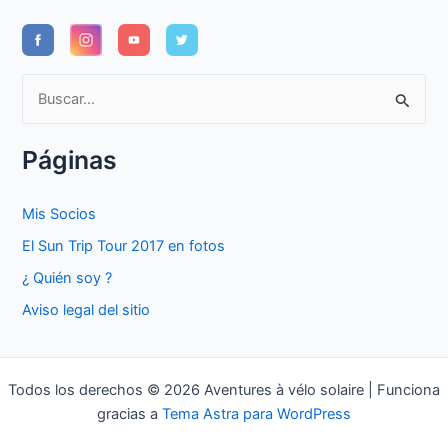
B
u
s
Páginas
c
a
Mis Socios
r
El Sun Trip Tour 2017 en fotos
p
¿ Quién soy ?
o
Aviso legal del sitio
r
:
Todos los derechos © 2026 Aventures à vélo solaire | Funciona
gracias a
Tema Astra para WordPress